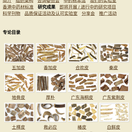
简介
组织架构
咨询委员会
中药标本馆
我们的实验室
香港中药材标准
研究成果
即将开展 / 进行中的研究项目
科学刊物
品质保证活动及认可实验室
分享会
推广活动
专论目录
五加皮
香加皮
合欢皮
秦皮
地骨皮
厚朴
广东海桐皮
广东紫荆皮
土槿皮
救必应
椿皮
白鲜皮