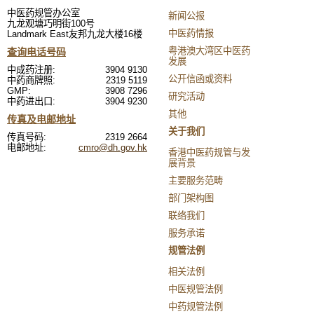
中医药规管办公室
新闻公报
九龙观塘巧明街100号
中医药情报
Landmark East友邦九龙大楼16楼
粤港澳大湾区中医药
查询电话号码
发展
中成药注册:
3904 9130
公开信函或资料
中药商牌照:
2319 5119
GMP:
3908 7296
研究活动
中药进出口:
3904 9230
其他
传真及电邮地址
关于我们
传真号码:
2319 2664
电邮地址:
cmro@dh.gov.hk
香港中医药规管与发
展背景
主要服务范畴
部门架构图
联络我们
服务承诺
规管法例
相关法例
中医规管法例
中药规管法例