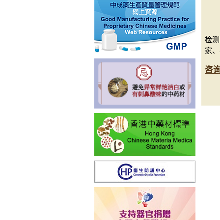
检测
家、
咨