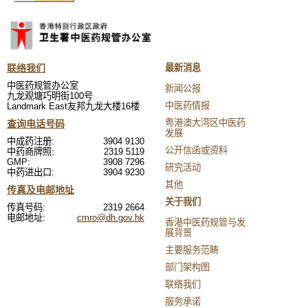
联络我们
最新消息
中医药规管办公室
新闻公报
九龙观塘巧明街100号
中医药情报
Landmark East友邦九龙大楼16楼
粤港澳大湾区中医药
查询电话号码
发展
中成药注册:
3904 9130
公开信函或资料
中药商牌照:
2319 5119
GMP:
3908 7296
研究活动
中药进出口:
3904 9230
其他
传真及电邮地址
关于我们
传真号码:
2319 2664
电邮地址:
cmro@dh.gov.hk
香港中医药规管与发
展背景
主要服务范畴
部门架构图
联络我们
服务承诺