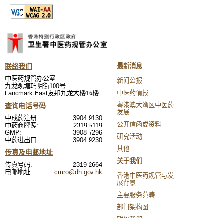
联络我们
最新消息
中医药规管办公室
新闻公报
九龙观塘巧明街100号
中医药情报
Landmark East友邦九龙大楼16楼
粤港澳大湾区中医药
查询电话号码
发展
中成药注册:
3904 9130
公开信函或资料
中药商牌照:
2319 5119
GMP:
3908 7296
研究活动
中药进出口:
3904 9230
其他
传真及电邮地址
关于我们
传真号码:
2319 2664
电邮地址:
cmro@dh.gov.hk
香港中医药规管与发
展背景
主要服务范畴
部门架构图