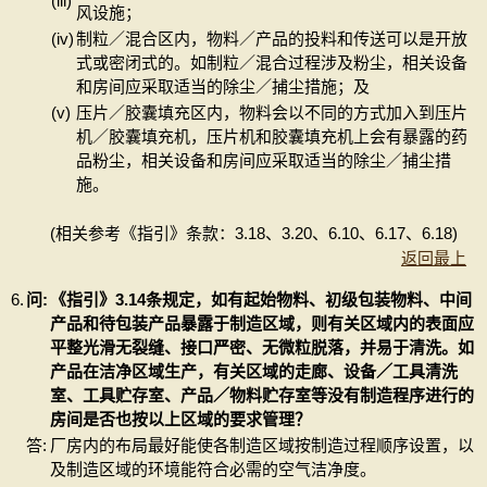
(iii)
风设施；
(iv)
制粒／混合区内，物料／产品的投料和传送可以是开放
式或密闭式的。如制粒／混合过程涉及粉尘，相关设备
和房间应采取适当的除尘／捕尘措施；及
(v)
压片／胶囊填充区内，物料会以不同的方式加入到压片
机／胶囊填充机，压片机和胶囊填充机上会有暴露的药
品粉尘，相关设备和房间应采取适当的除尘／捕尘措
施。
(相关参考《指引》条款：3.18、3.20、6.10、6.17、6.18)
返回最上
6.
问:
《指引》3.14条规定，如有起始物料、初级包装物料、中间
产品和待包装产品暴露于制造区域，则有关区域内的表面应
平整光滑无裂缝、接口严密、无微粒脱落，并易于清洗。如
产品在洁净区域生产，有关区域的走廊、设备／工具清洗
室、工具贮存室、产品／物料贮存室等没有制造程序进行的
房间是否也按以上区域的要求管理？
答:
厂房内的布局最好能使各制造区域按制造过程顺序设置，以
及制造区域的环境能符合必需的空气洁净度。