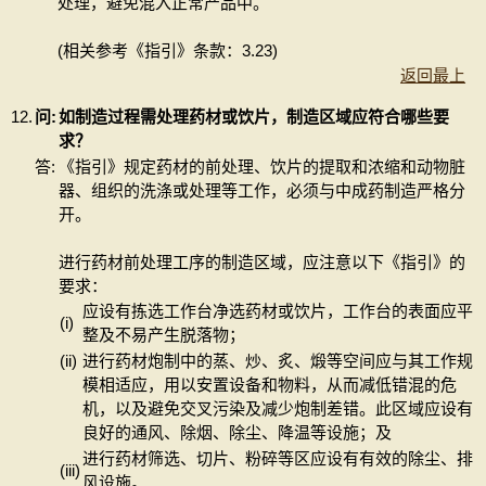
处理，避免混入正常产品中。
(相关参考《指引》条款：3.23)
返回最上
12.
问:
如制造过程需处理药材或饮片，制造区域应符合哪些要
求？
答:
《指引》规定药材的前处理、饮片的提取和浓缩和动物脏
器、组织的洗涤或处理等工作，必须与中成药制造严格分
开。
进行药材前处理工序的制造区域，应注意以下《指引》的
要求：
应设有拣选工作台净选药材或饮片，工作台的表面应平
(i)
整及不易产生脱落物；
(ii)
进行药材炮制中的蒸、炒、炙、煅等空间应与其工作规
模相适应，用以安置设备和物料，从而减低错混的危
机，以及避免交叉污染及减少炮制差错。此区域应设有
良好的通风、除烟、除尘、降温等设施；及
进行药材筛选、切片、粉碎等区应设有有效的除尘、排
(iii)
风设施。