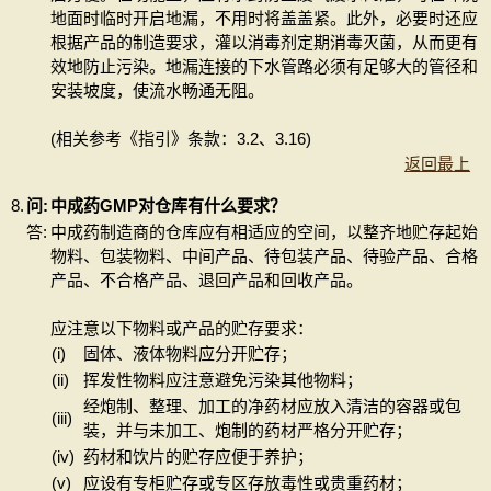
地面时临时开启地漏，不用时将盖盖紧。此外，必要时还应
根据产品的制造要求，灌以消毒剂定期消毒灭菌，从而更有
效地防止污染。地漏连接的下水管路必须有足够大的管径和
安装坡度，使流水畅通无阻。
(相关参考《指引》条款：3.2、3.16)
返回最上
8.
问:
中成药GMP对仓库有什么要求？
答:
中成药制造商的仓库应有相适应的空间，以整齐地贮存起始
物料、包装物料、中间产品、待包装产品、待验产品、合格
产品、不合格产品、退回产品和回收产品。
应注意以下物料或产品的贮存要求：
(i)
固体、液体物料应分开贮存；
(ii)
挥发性物料应注意避免污染其他物料；
经炮制、整理、加工的净药材应放入清洁的容器或包
(iii)
装，并与未加工、炮制的药材严格分开贮存；
(iv)
药材和饮片的贮存应便于养护；
(v)
应设有专柜贮存或专区存放毒性或贵重药材；