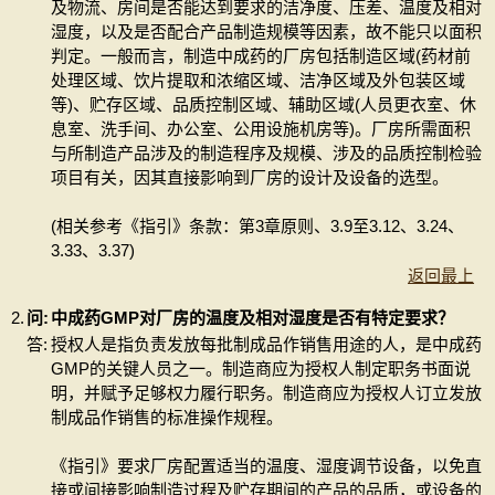
及物流、房间是否能达到要求的洁净度、压差、温度及相对
湿度，以及是否配合产品制造规模等因素，故不能只以面积
判定。一般而言，制造中成药的厂房包括制造区域(药材前
处理区域、饮片提取和浓缩区域、洁净区域及外包装区域
等)、贮存区域、品质控制区域、辅助区域(人员更衣室、休
息室、洗手间、办公室、公用设施机房等)。厂房所需面积
与所制造产品涉及的制造程序及规模、涉及的品质控制检验
项目有关，因其直接影响到厂房的设计及设备的选型。
(相关参考《指引》条款：第3章原则、3.9至3.12、3.24、
3.33、3.37)
返回最上
2.
问:
中成药GMP对厂房的温度及相对湿度是否有特定要求？
答:
授权人是指负责发放每批制成品作销售用途的人，是中成药
GMP的关键人员之一。制造商应为授权人制定职务书面说
明，并赋予足够权力履行职务。制造商应为授权人订立发放
制成品作销售的标准操作规程。
《指引》要求厂房配置适当的温度、湿度调节设备，以免直
接或间接影响制造过程及贮存期间的产品的品质，或设备的