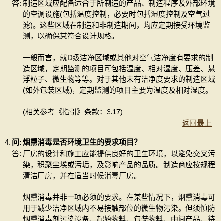
答:
制造区域应配备适合于所制造的产品、制造程序及外部环境
的空调设施(包括温度控制，必要时包括湿度控制及空气过
滤)。这些区域在制造和非制造期间，均应定期接受环境监
测，以确保其符合设计规格。
一般而言，就D级洁净区域或其他对空气洁净度有要求的制
造区域，定期监测的项目可包括温度、相对湿度、压差、悬
浮粒子、微生物等等。对于其他未有洁净度要求的制造区域
(如外包装区域)，定期监测的项目主要为温度及相对湿度。
(相关参考《指引》条款：3.17)
返回最上
4.
问:
烟熏消毒是否环境卫生的要求项目？
答:
厂房的设计和施工应能提供良好的卫生环境，以避免交叉污
染，积聚尘埃或污垢，及影响产品的品质。制造商应按规程
清洁厂房，并在适当时候消毒厂房。
烟熏消毒并非一项必须的要求。在某些情况下，烟熏消毒可
用于减少洁净区域内不易接触部位的微生物污染。但须慎防
烟熏消毒剂污染设备、起始物料、包装物料、中间产品、待