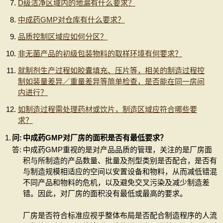
D级洁净区域内的地漏有什么要求？
中成药GMP对仓库有什么要求？
品质控制区域应如何分区？
非无菌产品的初级包装物料的取样环境有何要求？
就制剂生产过程如胶囊填充、压片等，相关的制造过程控
制如装量差异／重量差异等简单检查，是否能在同一房间
内进行？
如制造过程需处理药材或饮片，制造区域应符合哪些要
求？
1.
问:
中成药GMP对厂房的面积是否有最低要求？
答:
中成药GMP重视的是对产品品质的管理，关注的是厂房面
积与所制造的产品数量、批量及剂型类别是否配合，是否有
与制造规模相适应的空间以安置设备和物料，从而减低错混
不同产品和物料的危机，以及避免交叉污染及减少制造差
错。因此，对厂房的面积没有最低或最高的要求。
厂房是否符合标准应视乎整体布局是否配合制造程序的人流