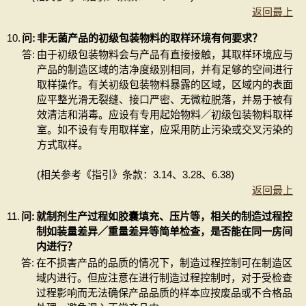
返回最上
10.
问:
非无菌产品的初级包装物料的取样环境有何要求？
答:
由于初级包装物料会与产品有直接接触，其取样环境应与
产品的制造区域的洁净度级别相同，并有足够的空间进行
取样操作。有关初级包装物料暴露的区域，区域内的表面
应平整光滑无裂缝、接口严密、无微粒脱落，并易于被有
效清洁和消毒。应设有专用起始物料／初级包装物料取样
室。如不设有专用取样室，应采用防止污染或交叉污染的
方式取样。
(相关参考《指引》条款：3.14、3.28、6.38)
返回最上
11.
问:
就制剂生产过程如胶囊填充、压片等，相关的制造过程控
制如装量差异／重量差异等简单检查，是否能在同一房间
内进行？
答:
在不损害产品的品质的情况下，制造过程控制可在制造区
域内进行。但应注意在进行制造过程控制时，对于受检查
过程影响而无法确保产品品质的样本应按废品或不合格品