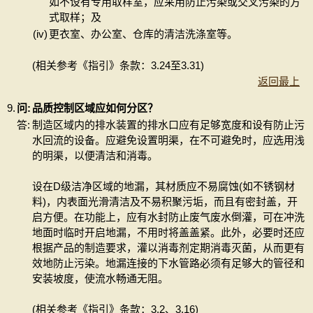
如不设有专用取样室，应采用防止污染或交叉污染的方
式取样；及
(iv)
更衣室、办公室、仓库的清洁洗涤室等。
(相关参考《指引》条款：3.24至3.31)
返回最上
9.
问:
品质控制区域应如何分区？
答:
制造区域内的排水装置的排水口应有足够宽度和设有防止污
水回流的设备。应避免设置明渠，在不可避免时，应选用浅
的明渠，以便清洁和消毒。
设在D级洁净区域的地漏，其材质应不易腐蚀(如不锈钢材
料)，内表面光滑清洁及不易积聚污垢，而且有密封盖，开
启方便。在功能上，应有水封防止废气废水倒灌，可在冲洗
地面时临时开启地漏，不用时将盖盖紧。此外，必要时还应
根据产品的制造要求，灌以消毒剂定期消毒灭菌，从而更有
效地防止污染。地漏连接的下水管路必须有足够大的管径和
安装坡度，使流水畅通无阻。
(相关参考《指引》条款：3.2、3.16)