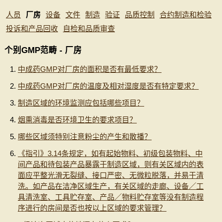
人员
厂房
设备
文件
制造
验证
品质控制
合约制造和检验
投诉和产品回收
自检和品质审查
个别GMP范畴 - 厂房
中成药GMP对厂房的面积是否有最低要求？
中成药GMP对厂房的温度及相对湿度是否有特定要求？
制造区域的环境监测应包括哪些项目？
烟熏消毒是否环境卫生的要求项目？
哪些区域须特别注意粉尘的产生和散播？
《指引》3.14条规定，如有起始物料、初级包装物料、中
间产品和待包装产品暴露于制造区域，则有关区域内的表
面应平整光滑无裂缝、接口严密、无微粒脱落，并易于清
洗。如产品在洁净区域生产，有关区域的走廊、设备／工
具清洗室、工具贮存室、产品／物料贮存室等没有制造程
序进行的房间是否也按以上区域的要求管理？