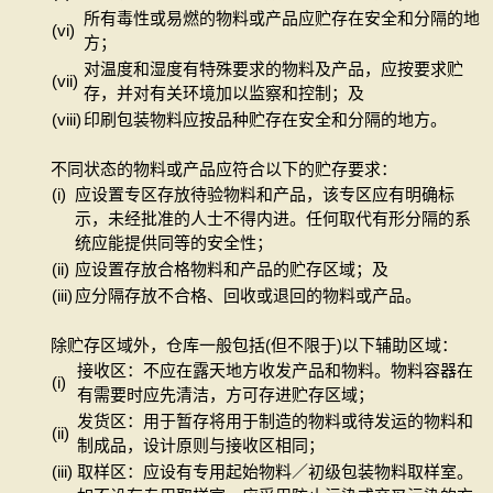
所有毒性或易燃的物料或产品应贮存在安全和分隔的地
(vi)
方；
对温度和湿度有特殊要求的物料及产品，应按要求贮
(vii)
存，并对有关环境加以监察和控制；及
(viii)
印刷包装物料应按品种贮存在安全和分隔的地方。
不同状态的物料或产品应符合以下的贮存要求：
(i)
应设置专区存放待验物料和产品，该专区应有明确标
示，未经批准的人士不得内进。任何取代有形分隔的系
统应能提供同等的安全性；
(ii)
应设置存放合格物料和产品的贮存区域；及
(iii)
应分隔存放不合格、回收或退回的物料或产品。
除贮存区域外，仓库一般包括(但不限于)以下辅助区域：
接收区：不应在露天地方收发产品和物料。物料容器在
(i)
有需要时应先清洁，方可存进贮存区域；
发货区：用于暂存将用于制造的物料或待发运的物料和
(ii)
制成品，设计原则与接收区相同；
(iii)
取样区：应设有专用起始物料／初级包装物料取样室。