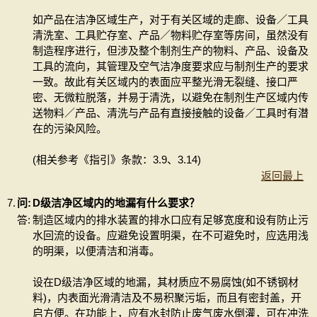
如产品在洁净区域生产，对于有关区域的走廊、设备／工具
清洗室、工具贮存室、产品／物料贮存室等房间，虽然没有
制造程序进行，但涉及整个制剂生产的物料、产品、设备及
工具的流向，其管理及空气洁净度要求应与制剂生产的要求
一致。故此有关区域内的表面应平整光滑无裂缝、接口严
密、无微粒脱落，并易于清洗，以避免在制剂生产区域内传
送物料／产品、清洗与产品有直接接触的设备／工具时有潜
在的污染风险。
(相关参考《指引》条款：3.9、3.14)
返回最上
7.
问:
D级洁净区域内的地漏有什么要求？
答:
制造区域内的排水装置的排水口应有足够宽度和设有防止污
水回流的设备。应避免设置明渠，在不可避免时，应选用浅
的明渠，以便清洁和消毒。
设在D级洁净区域的地漏，其材质应不易腐蚀(如不锈钢材
料)，内表面光滑清洁及不易积聚污垢，而且有密封盖，开
启方便。在功能上，应有水封防止废气废水倒灌，可在冲洗