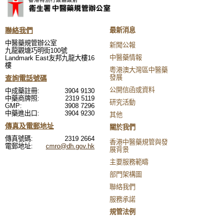
聯絡我們
最新消息
中醫藥規管辦公室
新聞公報
九龍觀塘巧明街100號
中醫藥情報
Landmark East友邦九龍大樓16
樓
粵港澳大灣區中醫藥
發展
查詢電話號碼
公開信函或資料
中成藥註冊:
3904 9130
中藥商牌照:
2319 5119
研究活動
GMP:
3908 7296
中藥進出口:
3904 9230
其他
傳真及電郵地址
關於我們
傳真號碼:
2319 2664
香港中醫藥規管與發
電郵地址:
cmro@dh.gov.hk
展背景
主要服務範疇
部門架構圖
聯絡我們
服務承諾
規管法例