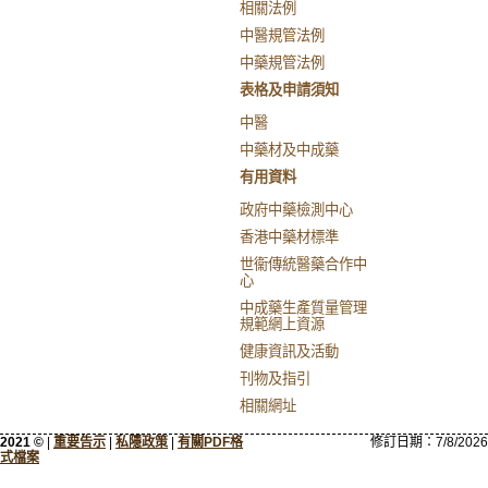
相關法例
中醫規管法例
中藥規管法例
表格及申請須知
中醫
中藥材及中成藥
有用資料
政府中藥檢測中心
香港中藥材標準
世衞傳統醫藥合作中
心
中成藥生產質量管理
規範網上資源
健康資訊及活動
刊物及指引
相關網址
2021 ©
|
重要告示
|
私隱政策
|
有關PDF格
修訂日期：
7/8/2026
式檔案