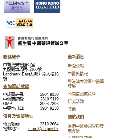
聯絡我們
最新消息
中醫藥規管辦公室
新聞公報
九龍觀塘巧明街100號
中醫藥情報
Landmark East友邦九龍大樓16
樓
粵港澳大灣區中醫藥
發展
查詢電話號碼
公開信函或資料
中成藥註冊:
3904 9130
中藥商牌照:
2319 5119
研究活動
GMP:
3908 7296
中藥進出口:
3904 9230
其他
傳真及電郵地址
關於我們
傳真號碼:
2319 2664
香港中醫藥規管與發
電郵地址:
cmro@dh.gov.hk
展背景