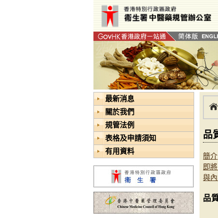
最新消息
關於我們
規管法例
品
表格及申請須知
有用資料
簡介
即將
與內
品