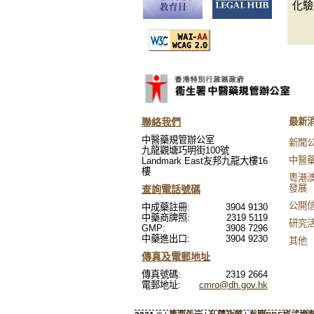
化驗
聯絡我們
最新
中醫藥規管辦公室
新聞
九龍觀塘巧明街100號
中醫
Landmark East友邦九龍大樓16
樓
粵港
發展
查詢電話號碼
公開
中成藥註冊:
3904 9130
中藥商牌照:
2319 5119
研究
GMP:
3908 7296
中藥進出口:
3904 9230
其他
傳真及電郵地址
傳真號碼:
2319 2664
電郵地址:
cmro@dh.gov.hk