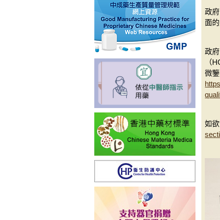
政府
面的
政府
（H
微鑒
http
qual
如欲
sec