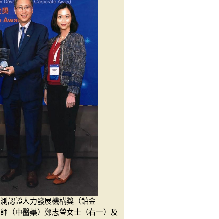
檢測認證人力發展機構獎（鉑金
劑師（中醫藥）鄭志瑩女士（右一）及