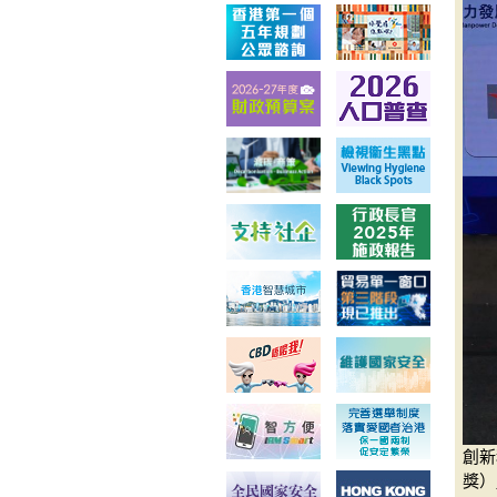
創新
獎）