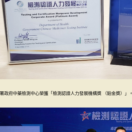
署政府中藥檢測中心榮獲「檢測認證人力發展機構獎 （鉑金獎）」