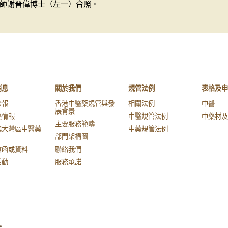
師謝晋偉博士（左一）合照。
消息
關於我們
規管法例
表格及申
公報
香港中醫藥規管與發
相關法例
中醫
展背景
藥情報
中醫規管法例
中藥材及
主要服務範疇
澳大灣區中醫藥
中藥規管法例
部門架構圖
信函或資料
聯絡我們
活動
服務承諾