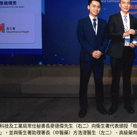
科技及工業局常任秘書長麥德偉先生（右二）向衞生署代表頒授「
」，並與衞生署助理署長（中醫藥）方浩澄醫生（左二）、高級藥