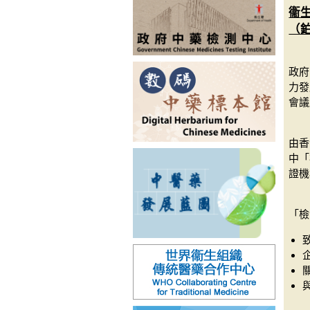
衞
（
政府
力發
會議
由香
中「
證機
「檢