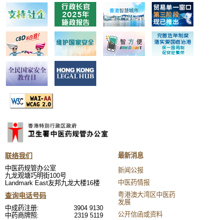
联络我们
最新消息
中医药规管办公室
新闻公报
九龙观塘巧明街100号
中医药情报
Landmark East友邦九龙大楼16楼
粤港澳大湾区中医药
查询电话号码
发展
中成药注册:
3904 9130
公开信函或资料
中药商牌照:
2319 5119