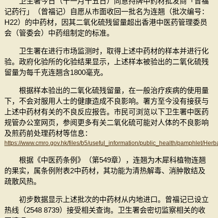
卫生署今日（十一月十五日）同意持牌中药材批发商「曾福
记药行」（曾福记）自愿从市面收回一批名为连翘（批次编号：
H22）的中药材，因其二氧化硫残留量超出香港中医药管理委员
会（管委会）中药组制定的标准。
卫生署在进行市场监测时，取得上述中药材的样本并进行化
验。政府化验所的化验结果显示，上述样本被验出的二氧化硫残
留量为每千克连翘含1800毫克。
根据样本验出的二氧化硫残留量，在一般治疗疾病的使用量
下，不会对服用人士的健康造成不良影响。署方至今没有接获与
上述中药材有关的不良反应报告。市民可浏览以下卫生署中医药
规管办公室网页，参阅更多有关二氧化硫可能对人体的不良影响
及煎药前处理药材等信息：
https://www.cmro.gov.hk/files/b5/useful_information/public_health/pamphlet/H
根据《中医药条例》（第549章），连翘为木犀科植物连翘
的果实，属条例附表2中药材，其功能为清热解毒、消肿散结及
疏散风热。
初步数据显示上述批次的中药材从内地进口。曾福记已设立
热线（2548 8739）接受相关查询。卫生署会密切监察相关的收