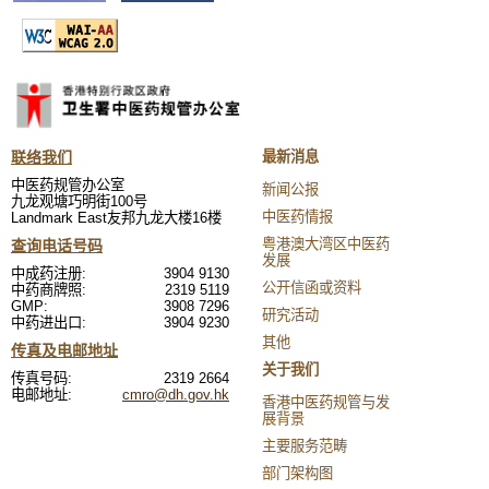
联络我们
最新消息
中医药规管办公室
新闻公报
九龙观塘巧明街100号
中医药情报
Landmark East友邦九龙大楼16楼
粤港澳大湾区中医药
查询电话号码
发展
中成药注册:
3904 9130
公开信函或资料
中药商牌照:
2319 5119
GMP:
3908 7296
研究活动
中药进出口:
3904 9230
其他
传真及电邮地址
关于我们
传真号码:
2319 2664
电邮地址:
cmro@dh.gov.hk
香港中医药规管与发
展背景
主要服务范畴
部门架构图