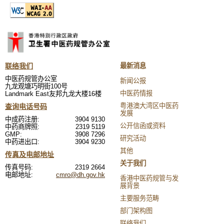
联络我们
最新消息
中医药规管办公室
新闻公报
九龙观塘巧明街100号
中医药情报
Landmark East友邦九龙大楼16楼
粤港澳大湾区中医药
查询电话号码
发展
中成药注册:
3904 9130
公开信函或资料
中药商牌照:
2319 5119
GMP:
3908 7296
研究活动
中药进出口:
3904 9230
其他
传真及电邮地址
关于我们
传真号码:
2319 2664
电邮地址:
cmro@dh.gov.hk
香港中医药规管与发
展背景
主要服务范畴
部门架构图
联络我们