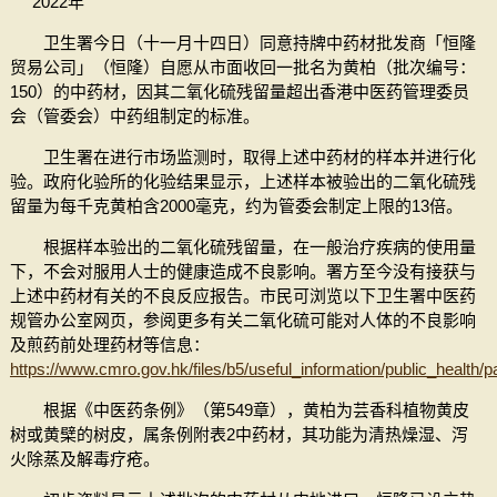
2022年
卫生署今日（十一月十四日）同意持牌中药材批发商「恒隆
贸易公司」（恒隆）自愿从市面收回一批名为黄柏（批次编号：
150）的中药材，因其二氧化硫残留量超出香港中医药管理委员
会（管委会）中药组制定的标准。
卫生署在进行市场监测时，取得上述中药材的样本并进行化
验。政府化验所的化验结果显示，上述样本被验出的二氧化硫残
留量为每千克黄柏含2000毫克，约为管委会制定上限的13倍。
根据样本验出的二氧化硫残留量，在一般治疗疾病的使用量
下，不会对服用人士的健康造成不良影响。署方至今没有接获与
上述中药材有关的不良反应报告。市民可浏览以下卫生署中医药
规管办公室网页，参阅更多有关二氧化硫可能对人体的不良影响
及煎药前处理药材等信息：
https://www.cmro.gov.hk/files/b5/useful_information/public_healt
根据《中医药条例》（第549章），黄柏为芸香科植物黄皮
树或黄檗的树皮，属条例附表2中药材，其功能为清热燥湿、泻
火除蒸及解毒疗疮。