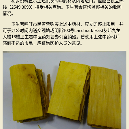
初步资料显示上述批次的中药材从内地进口。恒隆已设立热
线（2549 3099）接受相关查询。卫生署会密切监察相关的收回
情况。
卫生署呼吁市民若曾购买上述中药材，应立即停止服用，并
可于办公时间内送交观塘巧明街100号Landmark East友邦九龙
大楼16楼卫生署中医药规管办公室销毁。曾使用上述中药材并
感到不适的市民，应征询医护人员的意见。