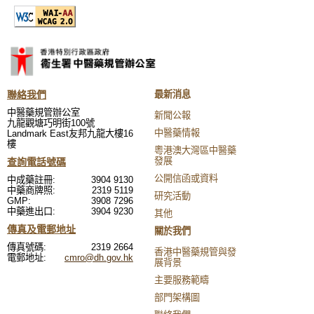
聯絡我們
最新消息
中醫藥規管辦公室
新聞公報
九龍觀塘巧明街100號
中醫藥情報
Landmark East友邦九龍大樓16
樓
粵港澳大灣區中醫藥
發展
查詢電話號碼
公開信函或資料
中成藥註冊:
3904 9130
中藥商牌照:
2319 5119
研究活動
GMP:
3908 7296
中藥進出口:
3904 9230
其他
傳真及電郵地址
關於我們
傳真號碼:
2319 2664
香港中醫藥規管與發
電郵地址:
cmro@dh.gov.hk
展背景
主要服務範疇
部門架構圖