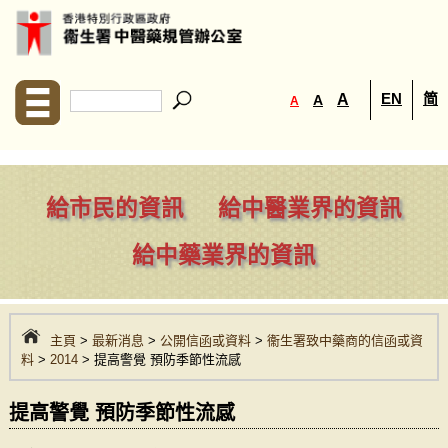
EN
简
A
A
A
給市民的資訊
給中醫業界的資訊
給中藥業界的資訊
主頁
>
最新消息
>
公開信函或資料
>
衞生署致中藥商的信函或資
料
>
2014
> 提高警覺 預防季節性流感
提高警覺 預防季節性流感