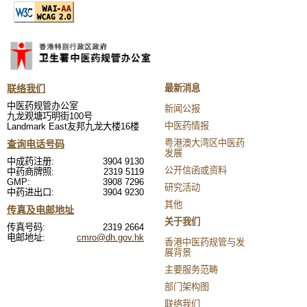
联络我们
最新消息
中医药规管办公室
新闻公报
九龙观塘巧明街100号
中医药情报
Landmark East友邦九龙大楼16楼
粤港澳大湾区中医药
查询电话号码
发展
中成药注册:
3904 9130
公开信函或资料
中药商牌照:
2319 5119
GMP:
3908 7296
研究活动
中药进出口:
3904 9230
其他
传真及电邮地址
关于我们
传真号码:
2319 2664
电邮地址:
cmro@dh.gov.hk
香港中医药规管与发
展背景
主要服务范畴
部门架构图
联络我们