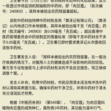
卫生署今日（六月三日）收到政府化验所的化验结果，显示
一批透过市场监测机制抽取的中药材，即「肉豆蔻」（批次编
号：240903），其样本被验出农药残留量超标。
该批中药材由持牌中药材批发商「黄泽记有限公司」（黄泽
记）从内地进口作本地销售，其样本被验出每千克「肉豆蔻」药
材（批次编号：240903）含0.09毫克「克百威」，超出香港中
医药管理委员会中药组制定的限量标准（即每千克中药材含不多
于0.05毫克「克百威」）。卫生署已即时要求黄泽记从市面收回
该批中药材。
卫生署发言人说：「按样本被验出的农药残留量，在一般治
疗疾病的情况下，对服用人士的健康造成不良影响的风险较低。
署方至今没有接获与上述中药材有关的不良反应报告，现正继续
调查个案。」
发言人补充，煎煮中药材前，市民应用清水适当地冲洗中药
材以清除其表面污垢，确保中药材干净卫生，并将中药材于清水
充分浸润后才煎煮。
根据《中医药条例》（第549章），「肉豆蔻」为肉豆蔻科
植物肉豆蔻的成熟种仁，属附表2中药材，其功能为温中行气、