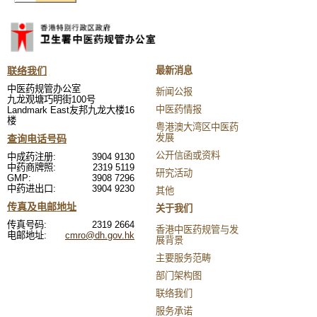
联络我们
最新消息
中医药规管办公室
新闻公报
九龙观塘巧明街100号
中医药情报
Landmark East友邦九龙大楼16
楼
粤港澳大湾区中医药
发展
查询电话号码
公开信函或资料
中成药注册:
3904 9130
中药商牌照:
2319 5119
研究活动
GMP:
3908 7296
中药进出口:
3904 9230
其他
传真及电邮地址
关于我们
传真号码:
2319 2664
香港中医药规管与发
电邮地址:
cmro@dh.gov.hk
展背景
主要服务范畴
部门架构图
联络我们
服务承诺