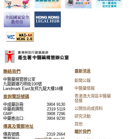
聯絡我們
最新消息
中醫藥規管辦公室
新聞公報
九龍觀塘巧明街100號
中醫藥情報
Landmark East友邦九龍大樓16樓
粵港澳大灣區中醫藥
查詢電話號碼
發展
中成藥註冊:
3904 9130
公開信函或資料
中藥商牌照:
2319 5119
GMP:
3908 7296
研究活動
中藥進出口:
3904 9230
其他
傳真及電郵地址
關於我們
傳真號碼:
2319 2664
電郵地址:
cmro@dh.gov.hk