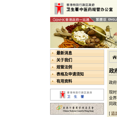
最新消息
关于我们
规管法例
政
表格及申请须知
有用资料
政府
现时
业界
同政
[
谘