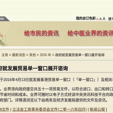
我的自订色彩
A
A
A
给市民的资讯
给中医业界的资
主頁
>
最新消息
>
其他
>
2016 年
>
政府就发展贸易单一窗口展开谘询
府就发展贸易单一窗口展开谘询
于2016年4月13日就发展香港贸易单一窗口（「单一窗口」）及相
，业界须向政府提交共五十一项贸易文件，以符合进口、出口和转
节省时间和成本。业界可随时以电子方式经该中央资讯科技平台向
府部门。详情请浏览以下由商务及经济发展局提供的文件及资讯。
询文件
|
立法会工商事务委员会文件(二零一六年四月)
|
新闻公报
]