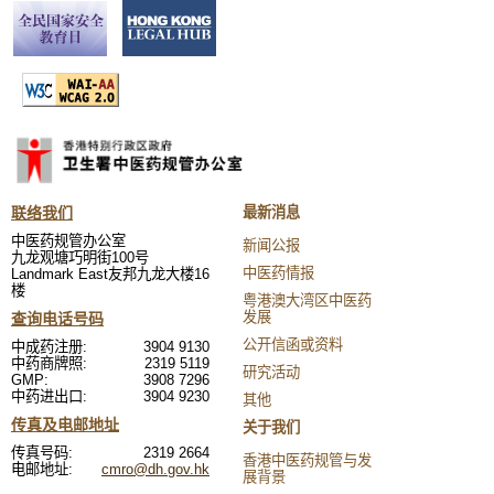
联络我们
最新消息
中医药规管办公室
新闻公报
九龙观塘巧明街100号
中医药情报
Landmark East友邦九龙大楼16
楼
粤港澳大湾区中医药
发展
查询电话号码
公开信函或资料
中成药注册:
3904 9130
中药商牌照:
2319 5119
研究活动
GMP:
3908 7296
中药进出口:
3904 9230
其他
传真及电邮地址
关于我们
传真号码:
2319 2664
香港中医药规管与发
电邮地址:
cmro@dh.gov.hk
展背景