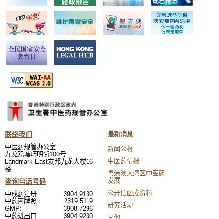
联络我们
最新消息
中医药规管办公室
新闻公报
九龙观塘巧明街100号
中医药情报
Landmark East友邦九龙大楼16
楼
粤港澳大湾区中医药
发展
查询电话号码
公开信函或资料
中成药注册:
3904 9130
中药商牌照:
2319 5119
研究活动
GMP:
3908 7296
中药进出口:
3904 9230
其他