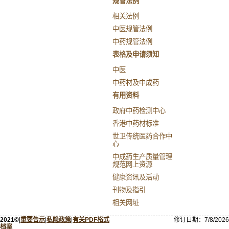
规管法例
相关法例
中医规管法例
中药规管法例
表格及申请须知
中医
中药材及中成药
有用资料
政府中药检测中心
香港中药材标准
世卫传统医药合作中
心
中成药生产质量管理
规范网上资源
健康资讯及活动
刊物及指引
相关网址
2021©
|
重要告示
|
私隐政策
|
有关PDF格式
修订日期：
7/8/2026
档案