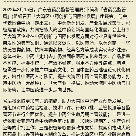
2022年3月15日，广东省药品监督管理局(下简称「省药品监管
局」)组织召开「大湾区中药创新与国际化发展」座谈会。与会
代表围绕中药「走出去」、中药新药研发、产业发展政策等，积
极建言献策，共同把脉大湾区中药创新与国际化发展。会上分享
了大湾区企业在中药创新与国际化发展方面对行业具有借鉴性、
启发性的典型案例，通过以文促医、以医带药、以药兴商，一些
抗感冒类药物、抗病毒类药物、经典名方等成功实现海外注册。
总体来讲，中药「走出去」仍然面临医药文化差异大、产品质量
不可控、标准不统一、疗效不稳定、服用不方便等痛点、堵点，
极需进一步传承推广中医药文化、加强中医药基础理论现代化研
究，培养中医药人才队伍，提升大湾区中药监管及服务能力，打
造中医药「大品种」、「大产业」格局，推动大湾区中医药与国
际接轨，让中医药进一步走向世界。
省局将采取更加有力的措施，助力大湾区中药产业创新发展。一
是组织对中药检验检测、技术审评、行政审批、监管执法等各监
管环节进行全面优化，提升中药全生命周期监管效能；二是进一
步依职责完善符合中药特色审批机制，加快医院制剂、生产许可
证等的审批工作；三是积极争取更多政策支持，探索和推动大湾
区药品上市许可持有人制度改革，推进大湾区中药产业融合高质