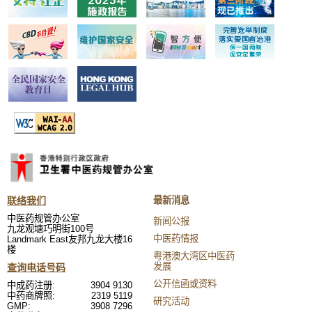
联络我们
最新消息
中医药规管办公室
新闻公报
九龙观塘巧明街100号
中医药情报
Landmark East友邦九龙大楼16
楼
粤港澳大湾区中医药
发展
查询电话号码
公开信函或资料
中成药注册:
3904 9130
中药商牌照:
2319 5119
研究活动
GMP:
3908 7296