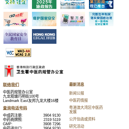
联络我们
最新消息
中医药规管办公室
新闻公报
九龙观塘巧明街100号
中医药情报
Landmark East友邦九龙大楼16楼
粤港澳大湾区中医药
查询电话号码
发展
中成药注册:
3904 9130
公开信函或资料
中药商牌照:
2319 5119
GMP:
3908 7296
研究活动
中药进出口:
3904 9230