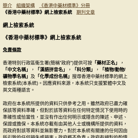
簡介
組織架構
《香港中藥材標準》分冊
《香港中藥材標準》網上檢索系統
期刋文章
網上檢索系統
《香港中藥材標準》網上檢索系統
免責條款
香港特別行政區衞生署(簡稱”政府”)提供可按
「藥材正名」
，
「中文名稱」
，
「漢語拼音名」
，
「科分類」
，
「植物/動物/
礦物學名稱」
及
「化學成份名稱」
搜尋香港中藥材標準的網上
檢索系統(本系統)。因應資料來源，本系統只支援繁體中文及
英文兩種語言。
政府在本系統所提供的資料只供參考之用。雖然政府已盡力確
保該等資料準確，但對於該等資料在任何特定情況下使用時的
準確性或恰當性，並沒有作出任何明示或隱含的陳述、申述、
保證或擔保。本系統亦載有由其他人士或機構所提供的資料，
而政府對該等資料並無影響力。對於本系統有關連的任何因由
所引致的任何損失或損害，政府概不負責。政府有絕對的酌情