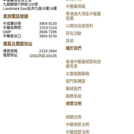
中醫藥規管辦公室
九龍觀塘巧明街100號
中醫藥情報
Landmark East友邦九龍大樓16樓
粵港澳大灣區中醫藥
查詢電話號碼
發展
中成藥註冊:
3904 9130
公開信函或資料
中藥商牌照:
2319 5119
GMP:
3908 7296
研究活動
中藥進出口:
3904 9230
其他
傳真及電郵地址
關於我們
傳真號碼:
2319 2664
電郵地址:
cmro@dh.gov.hk
香港中醫藥規管與發
展背景
主要服務範疇
部門架構圖
聯絡我們
服務承諾
規管法例
相關法例
中醫規管法例
中藥規管法例