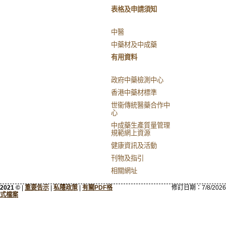
表格及申請須知
中醫
中藥材及中成藥
有用資料
政府中藥檢測中心
香港中藥材標準
世衞傳統醫藥合作中
心
中成藥生產質量管理
規範網上資源
健康資訊及活動
刊物及指引
相關網址
2021 ©
|
重要告示
|
私隱政策
|
有關PDF格
修訂日期：
7/8/2026
式檔案