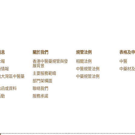
消息
關於我們
規管法例
表格及申
公報
香港中醫藥規管與發
相關法例
中醫
展背景
藥情報
中醫規管法例
中藥材及
主要服務範疇
澳大灣區中醫藥
中藥規管法例
部門架構圖
信函或資料
聯絡我們
活動
服務承諾