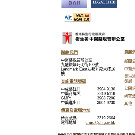
聯絡我們
最新
中醫藥規管辦公室
新聞
九龍觀塘巧明街100號
中醫
Landmark East友邦九龍大樓16
樓
粵港
發展
查詢電話號碼
公開
中成藥註冊:
3904 9130
中藥商牌照:
2319 5119
研究
GMP:
3908 7296
中藥進出口:
3904 9230
其他
傳真及電郵地址
傳真號碼:
2319 2664
電郵地址:
cmro@dh.gov.hk