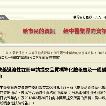
我的自訂色彩
A
A
A
給市民的資訊
給中醫業界的資
主頁
>
最新消息
>
公開信函或資料
>
衞生署致中藥商的信函或資料
>
2015
報告及一般穩定性試驗報告期限屆滿時的安排
成藥過渡性註冊申請提交品質標準化驗報告及一般
排
中醫藥管理委員會中藥組曾於2006年6月28日就《提交品質標準化
商發出通函，表示符合過渡性資格的中成藥 可分為兩個類別分別於20
日後五年內）及2013年6月30日前向中藥組提交所需的資料，當中
般穩定性試驗報告」。