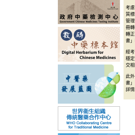
考慮
質標
管理
冊轉
轉正
書」
經考
穩定
交相
此外
書」
詳情