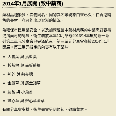
2014年1月展開 (致中藥商)
藥材品種繁多，異物同名、同物異名等現象由來已久。在香港銷
售的藥材，亦可能出現混淆的情況。
為確保市民用藥安全，以及加深經營中藥材業務的中藥商對容易
混淆藥材的認識，衞生署於本年10月舉辦2013/14年度的新一系
列第二單元分享會已完滿結束，第三單元分享會亦於2014年1月
開展。第三單元擬定的內容有以下藥味:
大青葉 與 馬藍葉
板藍根 與 南板藍根
荊芥 與 荊芥穗
金錢草 與 廣金錢草
萹蓄 與 小萹蓄
燈心草 與 燈心草全草
有關分享會安排，衞生署會另函通知，敬請留意。