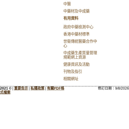
中醫
中藥材及中成藥
有用資料
政府中藥檢測中心
香港中藥材標準
世衞傳統醫藥合作中
心
中成藥生產質量管理
規範網上資源
健康資訊及活動
刊物及指引
相關網址
2021 ©
|
重要告示
|
私隱政策
|
有關PDF格
修訂日期：
9/8/2026
式檔案