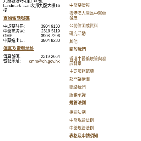
九龍觀塘巧明街100號
中醫藥情報
Landmark East友邦九龍大樓16
樓
粵港澳大灣區中醫藥
發展
查詢電話號碼
公開信函或資料
中成藥註冊:
3904 9130
中藥商牌照:
2319 5119
研究活動
GMP:
3908 7296
中藥進出口:
3904 9230
其他
傳真及電郵地址
關於我們
傳真號碼:
2319 2664
香港中醫藥規管與發
電郵地址:
cmro@dh.gov.hk
展背景
主要服務範疇
部門架構圖
聯絡我們
服務承諾
規管法例
相關法例
中醫規管法例
中藥規管法例
表格及申請須知