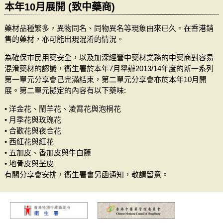
本年10月展開 (致中藥商)
藥材品種繁多，異物同名、同物異名等現象由來已久。在香港銷
售的藥材，亦可能出現混淆的情況。
為確保市民用藥安全，以及加深經營中藥材業務的中藥商對容易
混淆藥材的認識，衞生署於本年7月舉辦2013/14年度的新一系列
第一單元分享會己完滿結束，第二單元分享會亦於本年10月開
展。第二單元擬定的內容有以下藥味:
• 洋金花、鬧羊花、凌霄花與泡桐花
• 月季花與玫瑰花
• 合歡花與夜合花
• 西紅花與紅花
• 五加皮、香加皮與牛白藤
• 地骨皮與荃皮
有關分享會安排，衞生署會另函通知，敬請留意。