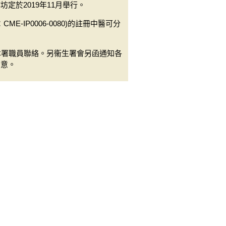
定於2019年11月舉行。
ME-IP0006-0080)的註冊中醫可分
79與本署職員聯絡。另衞生署會另函通知各
留意。