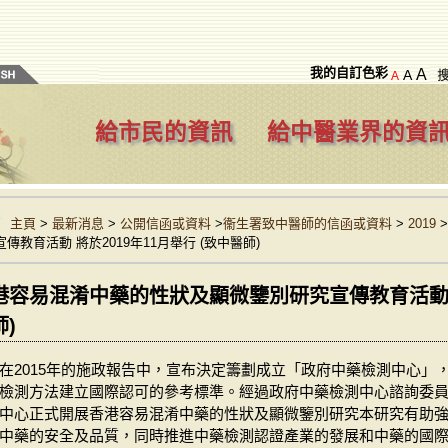
我的自訂色彩
A
A
A
給市民的資訊
給中醫業界的資
主頁
>
最新消息
>
公開信函或資料
>
衞生署致中醫師的信函或資料
>
2019
宣傳教育活動 將於2019年11月舉行 (致中醫師)
港容易混淆中藥的性狀及顯微鑒別研究宣傳教育活動 將於
師)
在2015年的施政報告中，宣布決定籌劃成立「政府中藥檢測中心」
檢測方法建立國際認可的參考標準。經過政府中藥檢測中心諮詢委
中心正式開展香港容易混淆中藥的性狀及顯微鑒別研究本研究有助
中藥的安全及品質，同時推進中藥檢測認證產業的發展和中藥的國