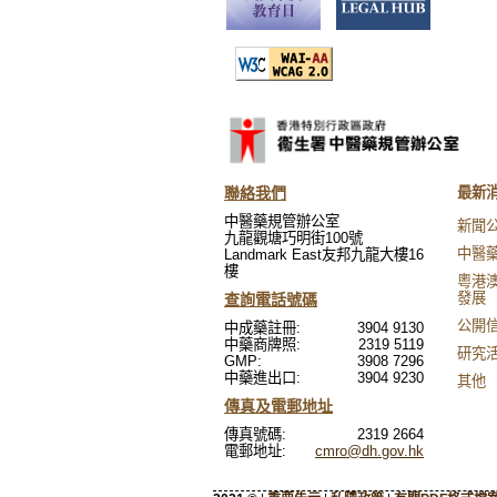
聯絡我們
最新
中醫藥規管辦公室
新聞
九龍觀塘巧明街100號
中醫
Landmark East友邦九龍大樓16
樓
粵港
發展
查詢電話號碼
公開
中成藥註冊:
3904 9130
中藥商牌照:
2319 5119
研究
GMP:
3908 7296
中藥進出口:
3904 9230
其他
傳真及電郵地址
傳真號碼:
2319 2664
電郵地址:
cmro@dh.gov.hk