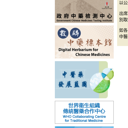
以公
出席
別取
如各
中醫