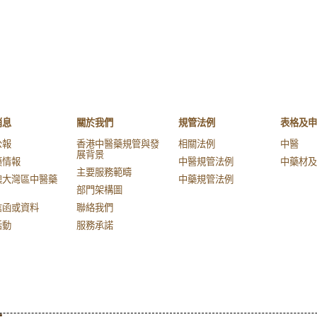
消息
關於我們
規管法例
表格及申
公報
香港中醫藥規管與發
相關法例
中醫
展背景
藥情報
中醫規管法例
中藥材及
主要服務範疇
澳大灣區中醫藥
中藥規管法例
部門架構圖
信函或資料
聯絡我們
活動
服務承諾