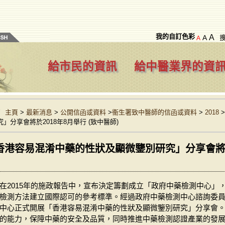
我的自訂色彩
A
A
A
給市民的資訊
給中醫業界的資
主頁
>
最新消息
>
公開信函或資料
>
衞生署致中醫師的信函或資料
>
2018
究」分享會將於2018年8月舉行 (致中醫師)
香港容易混淆中藥的性狀及顯微鑒別研究」分享會將於2
在2015年的施政報告中，宣布決定籌劃成立「政府中藥檢測中心」
檢測方法建立國際認可的參考標準。經過政府中藥檢測中心諮詢委
中心正式開展「香港容易混淆中藥的性狀及顯微鑒別研究」分享會
的能力，保障中藥的安全及品質，同時推進中藥檢測認證產業的發