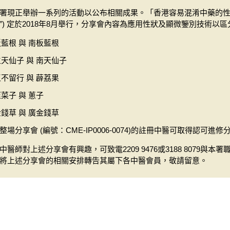
署現正舉辦一系列的活動以公布相關成果。「香港容易混淆中藥的性狀
”) 定於2018年8月舉行，分享會內容為應用性狀及顯微鑒別技術以
板藍根 與 南板藍根
生天仙子 與 南天仙子
王不留行 與 薜荔果
菜子 與 蔥子
金錢草 與 廣金錢草
整場分享會 (編號：CME-IP0006-0074)的註冊中醫可取得認可進修
中醫師對上述分享會有興趣，可致電2209 9476或3188 8079
將上述分享會的相關安排轉告其屬下各中醫會員，敬請留意。