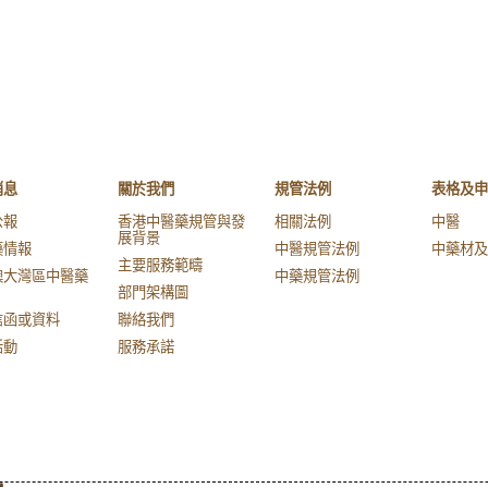
消息
關於我們
規管法例
表格及申
公報
香港中醫藥規管與發
相關法例
中醫
展背景
藥情報
中醫規管法例
中藥材及
主要服務範疇
澳大灣區中醫藥
中藥規管法例
部門架構圖
信函或資料
聯絡我們
活動
服務承諾