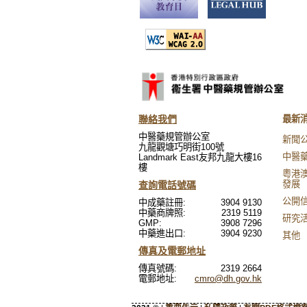
聯絡我們
最新
中醫藥規管辦公室
新聞
九龍觀塘巧明街100號
中醫
Landmark East友邦九龍大樓16
樓
粵港
發展
查詢電話號碼
公開
中成藥註冊:
3904 9130
中藥商牌照:
2319 5119
研究
GMP:
3908 7296
中藥進出口:
3904 9230
其他
傳真及電郵地址
傳真號碼:
2319 2664
電郵地址:
cmro@dh.gov.hk