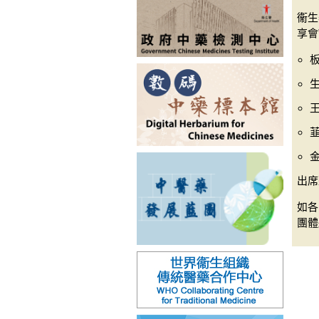
衞生
享會
韮
出席
如各
團體