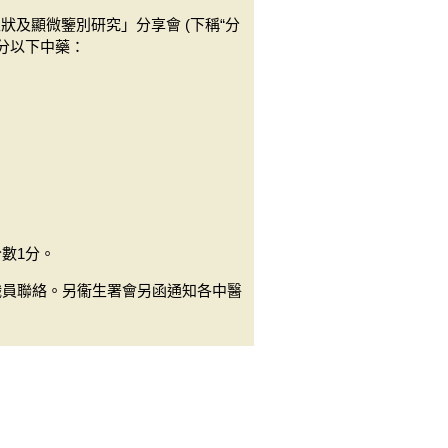
及顯微鑒別研究」分享會 (下稱“分
區分以下中藥：
分數1分。
與本署職員聯絡。另衞生署會另函通知各中醫