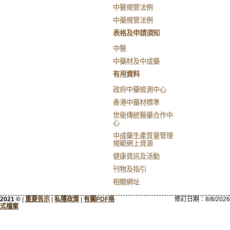
中醫規管法例
中藥規管法例
表格及申請須知
中醫
中藥材及中成藥
有用資料
政府中藥檢測中心
香港中藥材標準
世衞傳統醫藥合作中
心
中成藥生產質量管理
規範網上資源
健康資訊及活動
刊物及指引
相關網址
2021 ©
|
重要告示
|
私隱政策
|
有關PDF格
修訂日期：
8/8/2026
式檔案