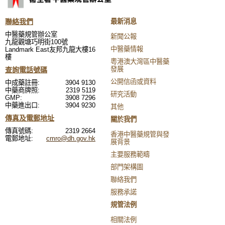
聯絡我們
最新消息
中醫藥規管辦公室
新聞公報
九龍觀塘巧明街100號
中醫藥情報
Landmark East友邦九龍大樓16
樓
粵港澳大灣區中醫藥
發展
查詢電話號碼
公開信函或資料
中成藥註冊:
3904 9130
中藥商牌照:
2319 5119
研究活動
GMP:
3908 7296
中藥進出口:
3904 9230
其他
傳真及電郵地址
關於我們
傳真號碼:
2319 2664
香港中醫藥規管與發
電郵地址:
cmro@dh.gov.hk
展背景
主要服務範疇
部門架構圖
聯絡我們
服務承諾
規管法例
相關法例