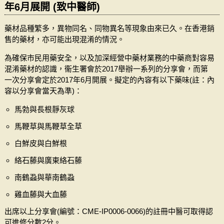
年6月展開 (致中醫師)
藥材品種繁多，異物同名、同物異名等現象由來已久。在香港銷
售的藥材，亦可能出現混淆的情況。
為確保市民用藥安全，以及加深經營中藥材業務的中藥商對容易
混淆藥材的認識，衞生署會於2017舉辦一系列的分享會，而第
一次分享會定於2017年6月開展。擬定的內容有以下藥味(註：內
容以分享會當天為準)：
馬勃與長根靜灰球
馬鞭草與馬鞭草全草
白鮮皮與白鮮根
絡石藤與廣東絡石藤
南鶴蝨與華南鶴蝨
雞血藤與大血藤
出席以上分享會(編號：CME-IP0006-0066)的註冊中醫可取得認
可進修分數2分。