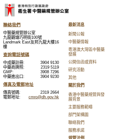
聯絡我們
最新消息
中醫藥規管辦公室
新聞公報
九龍觀塘巧明街100號
中醫藥情報
Landmark East友邦九龍大樓16
樓
粵港澳大灣區中醫藥
發展
查詢電話號碼
公開信函或資料
中成藥註冊:
3904 9130
中藥商牌照:
2319 5119
研究活動
GMP:
3908 7296
中藥進出口:
3904 9230
其他
傳真及電郵地址
關於我們
傳真號碼:
2319 2664
香港中醫藥規管與發
電郵地址:
cmro@dh.gov.hk
展背景
主要服務範疇
部門架構圖
聯絡我們
服務承諾
規管法例