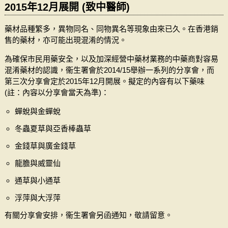
2015年12月展開 (致中醫師)
藥材品種繁多，異物同名、同物異名等現象由來已久。在香港銷
售的藥材，亦可能出現混淆的情況。
為確保市民用藥安全，以及加深經營中藥材業務的中藥商對容易
混淆藥材的認識，衞生署會於2014/15舉辦一系列的分享會，而
第三次分享會定於2015年12月開展。擬定的內容有以下藥味
(註：內容以分享會當天為準)：
蟬蛻與金蟬蛻
冬蟲夏草與亞香棒蟲草
金錢草與廣金錢草
龍膽與威靈仙
通草與小通草
浮萍與大浮萍
有關分享會安排，衞生署會另函通知，敬請留意。