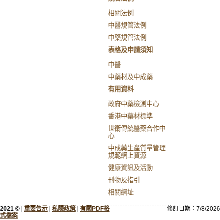
相關法例
中醫規管法例
中藥規管法例
表格及申請須知
中醫
中藥材及中成藥
有用資料
政府中藥檢測中心
香港中藥材標準
世衞傳統醫藥合作中
心
中成藥生產質量管理
規範網上資源
健康資訊及活動
刊物及指引
相關網址
2021 ©
|
重要告示
|
私隱政策
|
有關PDF格
修訂日期：
7/8/2026
式檔案