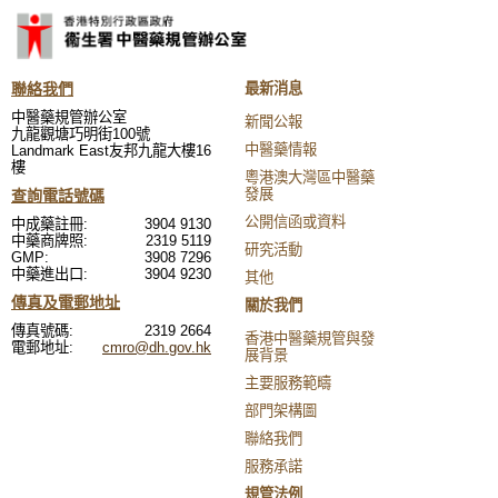
聯絡我們
最新消息
中醫藥規管辦公室
新聞公報
九龍觀塘巧明街100號
中醫藥情報
Landmark East友邦九龍大樓16
樓
粵港澳大灣區中醫藥
發展
查詢電話號碼
公開信函或資料
中成藥註冊:
3904 9130
中藥商牌照:
2319 5119
研究活動
GMP:
3908 7296
中藥進出口:
3904 9230
其他
傳真及電郵地址
關於我們
傳真號碼:
2319 2664
香港中醫藥規管與發
電郵地址:
cmro@dh.gov.hk
展背景
主要服務範疇
部門架構圖
聯絡我們
服務承諾
規管法例