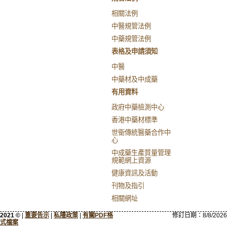
相關法例
中醫規管法例
中藥規管法例
表格及申請須知
中醫
中藥材及中成藥
有用資料
政府中藥檢測中心
香港中藥材標準
世衞傳統醫藥合作中
心
中成藥生產質量管理
規範網上資源
健康資訊及活動
刊物及指引
相關網址
2021 ©
|
重要告示
|
私隱政策
|
有關PDF格
修訂日期：
8/8/2026
式檔案