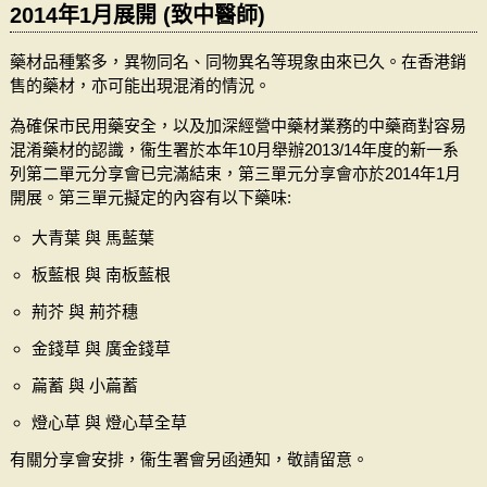
2014年1月展開 (致中醫師)
藥材品種繁多，異物同名、同物異名等現象由來已久。在香港銷
售的藥材，亦可能出現混淆的情況。
為確保市民用藥安全，以及加深經營中藥材業務的中藥商對容易
混淆藥材的認識，衞生署於本年10月舉辦2013/14年度的新一系
列第二單元分享會已完滿結束，第三單元分享會亦於2014年1月
開展。第三單元擬定的內容有以下藥味:
大青葉 與 馬藍葉
板藍根 與 南板藍根
荊芥 與 荊芥穗
金錢草 與 廣金錢草
萹蓄 與 小萹蓄
燈心草 與 燈心草全草
有關分享會安排，衞生署會另函通知，敬請留意。