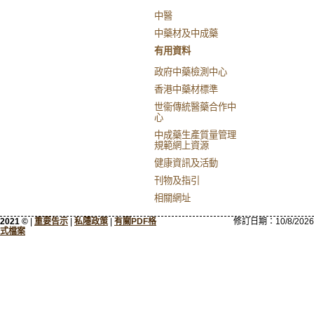
中醫
中藥材及中成藥
有用資料
政府中藥檢測中心
香港中藥材標準
世衞傳統醫藥合作中
心
中成藥生產質量管理
規範網上資源
健康資訊及活動
刊物及指引
相關網址
2021 ©
|
重要告示
|
私隱政策
|
有關PDF格
修訂日期：
10/8/2026
式檔案