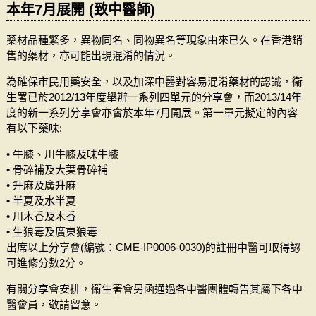
本年7月展開 (致中醫師)
藥材品種繁多，異物同名、同物異名等現象由來已久。在香港銷
售的藥材，亦可能出現混淆的情況。
為確保市民用藥安全，以及加深中醫對容易混淆藥材的認識，衞
生署已於2012/13年度舉辦一系列四單元的分享會，而2013/14年
度的新一系列分享會亦會於本年7月開展。第一單元擬定的內容
有以下藥味:
• 牛膝、川牛膝及味牛膝
• 骨碎補及大葉骨碎補
• 升麻及廣升麻
• 半夏及水半夏
• 川木香及木香
• 生狼毒及廣東狼毒
出席以上分享會(編號：CME-IP0006-0030)的註冊中醫可取得認
可進修分數2分。
有關分享會安排，衞生署會另函通過各中醫團體轉告其屬下各中
醫會員，敬請留意。