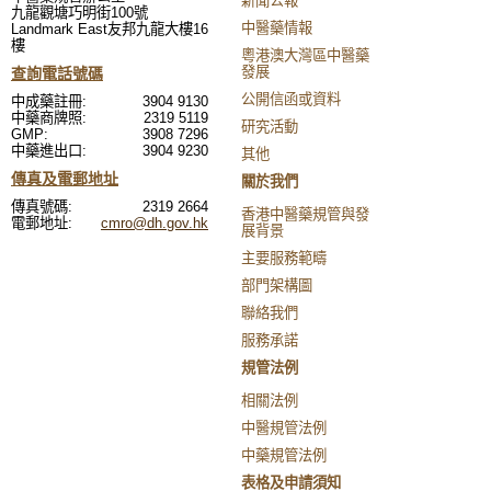
新聞公報
九龍觀塘巧明街100號
中醫藥情報
Landmark East友邦九龍大樓16
樓
粵港澳大灣區中醫藥
發展
查詢電話號碼
公開信函或資料
中成藥註冊:
3904 9130
中藥商牌照:
2319 5119
研究活動
GMP:
3908 7296
中藥進出口:
3904 9230
其他
傳真及電郵地址
關於我們
傳真號碼:
2319 2664
香港中醫藥規管與發
電郵地址:
cmro@dh.gov.hk
展背景
主要服務範疇
部門架構圖
聯絡我們
服務承諾
規管法例
相關法例
中醫規管法例
中藥規管法例
表格及申請須知