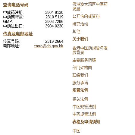
粤港澳大湾区中医药
查询电话号码
发展
中成药注册:
3904 9130
公开信函或资料
中药商牌照:
2319 5119
GMP:
3908 7296
研究活动
中药进出口:
3904 9230
其他
传真及电邮地址
关于我们
传真号码:
2319 2664
电邮地址:
cmro@dh.gov.hk
香港中医药规管与发
展背景
主要服务范畴
部门架构图
联络我们
服务承诺
规管法例
相关法例
中医规管法例
中药规管法例
表格及申请须知
中医