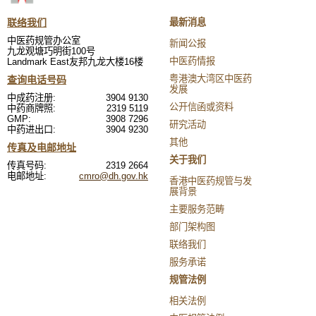
联络我们
最新消息
中医药规管办公室
新闻公报
九龙观塘巧明街100号
中医药情报
Landmark East友邦九龙大楼16楼
粤港澳大湾区中医药
查询电话号码
发展
中成药注册:
3904 9130
公开信函或资料
中药商牌照:
2319 5119
GMP:
3908 7296
研究活动
中药进出口:
3904 9230
其他
传真及电邮地址
关于我们
传真号码:
2319 2664
电邮地址:
cmro@dh.gov.hk
香港中医药规管与发
展背景
主要服务范畴
部门架构图
联络我们
服务承诺
规管法例
相关法例