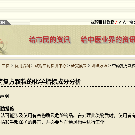
我的自订色彩
A
A
A
给市民的资讯
给中医业界的资
主页
>
有用资料
>
政府中药检测中心
>
研究成果
>
测试方法
>
中药复方颗
药复方颗粒的化学指标成分分析
声明
预防措施
方法可能涉及使用有害物质及危险物品。在处理此类物质时，使用者
眼睛和手部保护的装置，并必要时在通风橱中进行工作。