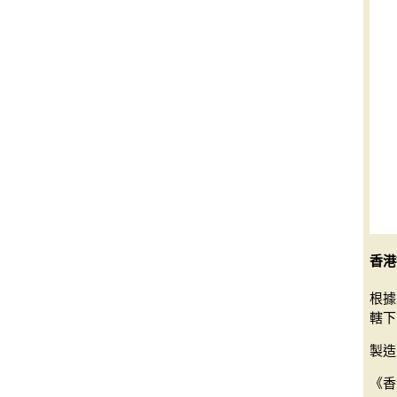
香港
根據
轄下
製造
《香