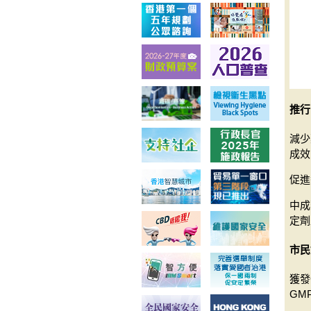
推行
減少
成效
促進
中成
定劑
市民
獲發
GM