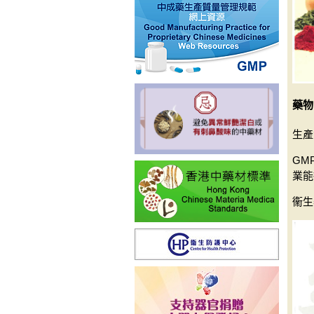
藥物
生產
GM
業能
衞生