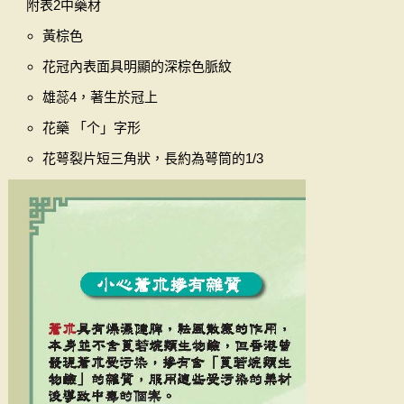
附表2中藥材
黃棕色
花冠內表面具明顯的深棕色脈紋
雄蕊4，著生於冠上
花藥 「个」字形
花萼裂片短三角狀，長約為萼筒的1/3