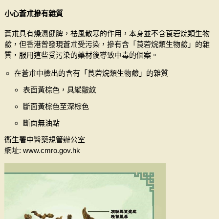
小心蒼朮摻有雜質
蒼朮具有燥濕健脾，祛風散寒的作用，本身並不含莨菪烷類生物
鹼，但香港曾發現蒼朮受污染，摻有含「莨菪烷類生物鹼」的雜
質，服用這些受污染的藥材後導致中毒的個案。
在蒼朮中檢出的含有「茛菪烷類生物鹼」的雜質
表面黃棕色，具縱皺紋
斷面黃棕色至深棕色
斷面無油點
衞生署中醫藥規管辦公室
網址: www.cmro.gov.hk