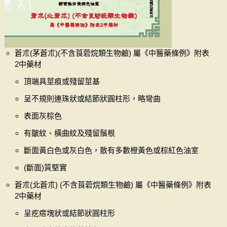
蒼朮(茅蒼朮)(不含莨菪烷類生物鹼) 屬《中醫藥條例》附表
2中藥材
頂端具莖痕或殘留莖基
呈不規則連珠狀或結節狀圓柱形，略彎曲
表面灰棕色
有皺紋、橫曲紋及殘留鬚根
斷面黃白色或灰白色，散有多數橙黃色或棕紅色油室
(斷面)質堅實
蒼朮(北蒼朮) (不含莨菪烷類生物鹼) 屬《中醫藥條例》附表
2中藥材
呈疙瘩塊狀或結節狀圓柱形