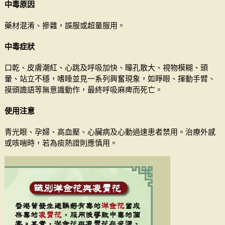
中毒原因
藥材混淆、摻雜，誤服或超量服用。
中毒症狀
口乾、皮膚潮紅、心跳及呼吸加快、瞳孔散大、視物模糊、頭
暈、站立不穩，嗜睡並見一系列興奮現象，如睜眼、揮動手臂、
摸頭譫語等無意識動作，最終呼吸麻痺而死亡。
使用注意
青光眼、孕婦、高血壓、心臟病及心動過速患者禁用。治療外感
或咳喘時，若為痰熱證則應慎用。