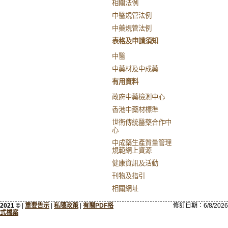
相關法例
中醫規管法例
中藥規管法例
表格及申請須知
中醫
中藥材及中成藥
有用資料
政府中藥檢測中心
香港中藥材標準
世衞傳統醫藥合作中
心
中成藥生產質量管理
規範網上資源
健康資訊及活動
刊物及指引
相關網址
2021 ©
|
重要告示
|
私隱政策
|
有關PDF格
修訂日期：
6/8/2026
式檔案