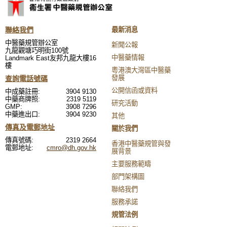
聯絡我們
最新消息
中醫藥規管辦公室
新聞公報
九龍觀塘巧明街100號
中醫藥情報
Landmark East友邦九龍大樓16
樓
粵港澳大灣區中醫藥
發展
查詢電話號碼
公開信函或資料
中成藥註冊:
3904 9130
中藥商牌照:
2319 5119
研究活動
GMP:
3908 7296
中藥進出口:
3904 9230
其他
傳真及電郵地址
關於我們
傳真號碼:
2319 2664
香港中醫藥規管與發
電郵地址:
cmro@dh.gov.hk
展背景
主要服務範疇
部門架構圖
聯絡我們
服務承諾
規管法例