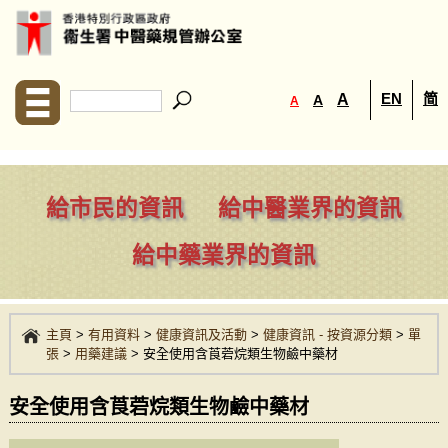
EN
简
A
A
A
給市民的資訊
給中醫業界的資訊
給中藥業界的資訊
主頁
>
有用資料
>
健康資訊及活動
>
健康資訊 - 按資源分類
>
單
張
>
用藥建議
>
安全使用含莨菪烷類生物鹼中藥材
安全使用含莨菪烷類生物鹼中藥材