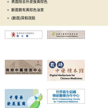
表面除去外皮後黃棕色
斷面散有黃棕色油室
(斷面)質較疏鬆