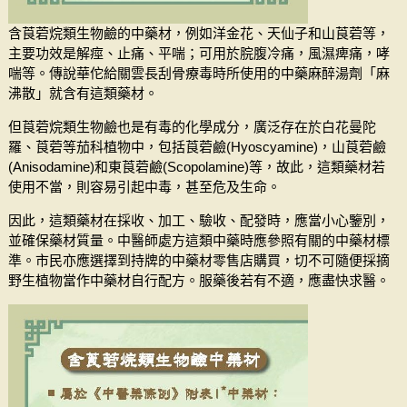
含莨菪烷類生物鹼的中藥材，例如洋金花、天仙子和山莨菪等，
主要功效是解痙、止痛、平喘；可用於脘腹冷痛，風濕痺痛，哮
喘等。傳說華佗給關雲長刮骨療毒時所使用的中藥麻醉湯劑「麻
沸散」就含有這類藥材。
但莨菪烷類生物鹼也是有毒的化學成分，廣泛存在於白花曼陀
羅、莨菪等茄科植物中，包括莨菪鹼(Hyoscyamine)，山莨菪鹼
(Anisodamine)和東莨菪鹼(Scopolamine)等，故此，這類藥材若
使用不當，則容易引起中毒，甚至危及生命。
因此，這類藥材在採收、加工、驗收、配發時，應當小心鑒別，
並確保藥材質量。中醫師處方這類中藥時應參照有關的中藥材標
準。市民亦應選擇到持牌的中藥材零售店購買，切不可隨便採摘
野生植物當作中藥材自行配方。服藥後若有不適，應盡快求醫。