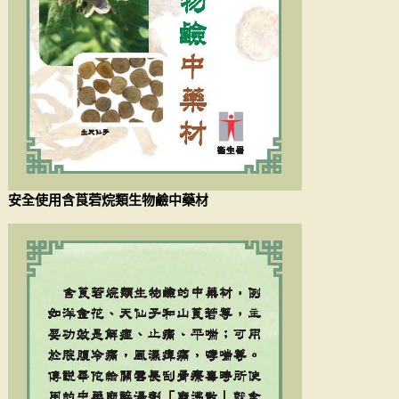
安全使用含莨菪烷類生物鹼中藥材