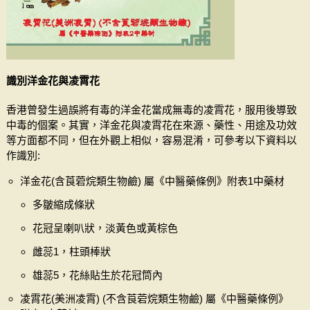
識別洋金花與凌霄花
香港曾發生過誤將有毒的洋金花當成無毒的凌霄花，服用後導致
中毒的個案。其實，洋金花與凌霄花在來源、藥性、用途及功效
等方面都不同，但在外觀上相似，容易混淆，可參考以下資料以
作識別:
洋金花(含莨菪烷類生物鹼) 屬《中醫藥條例》附表1中藥材
多皺縮成條狀
花冠呈喇叭狀，淡黃色或黃棕色
雌蕊1，柱頭棒狀
雄蕊5，花絲貼生於花冠筒內
凌霄花(美洲凌霄) (不含莨菪烷類生物鹼) 屬《中醫藥條例》