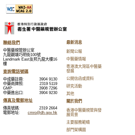
聯絡我們
最新消息
中醫藥規管辦公室
新聞公報
九龍觀塘巧明街100號
中醫藥情報
Landmark East友邦九龍大樓16
樓
粵港澳大灣區中醫藥
發展
查詢電話號碼
公開信函或資料
中成藥註冊:
3904 9130
中藥商牌照:
2319 5119
研究活動
GMP:
3908 7296
中藥進出口:
3904 9230
其他
傳真及電郵地址
關於我們
傳真號碼:
2319 2664
香港中醫藥規管與發
電郵地址:
cmro@dh.gov.hk
展背景
主要服務範疇
部門架構圖