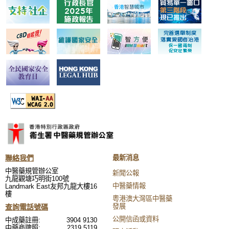
聯絡我們
最新消息
中醫藥規管辦公室
新聞公報
九龍觀塘巧明街100號
中醫藥情報
Landmark East友邦九龍大樓16
樓
粵港澳大灣區中醫藥
發展
查詢電話號碼
公開信函或資料
中成藥註冊:
3904 9130
中藥商牌照:
2319 5119