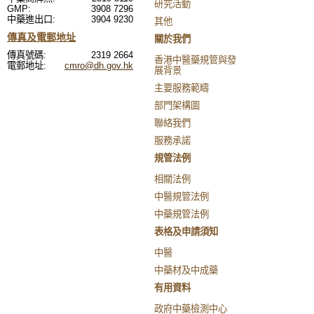
研究活動
GMP:
3908 7296
中藥進出口:
3904 9230
其他
傳真及電郵地址
關於我們
傳真號碼:
2319 2664
香港中醫藥規管與發
電郵地址:
cmro@dh.gov.hk
展背景
主要服務範疇
部門架構圖
聯絡我們
服務承諾
規管法例
相關法例
中醫規管法例
中藥規管法例
表格及申請須知
中醫
中藥材及中成藥
有用資料
政府中藥檢測中心