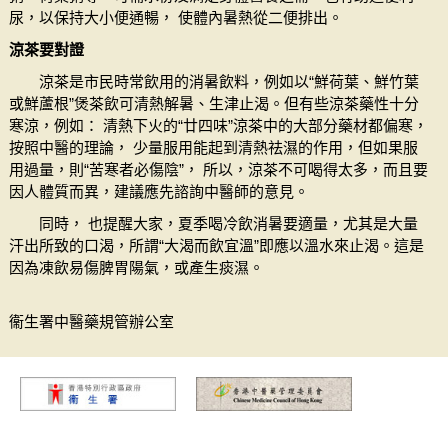
尿，以保持大小便通暢， 使體內暑熱從二便排出。
涼茶要對證
涼茶是市民時常飲用的消暑飲料，例如以“鮮荷葉、鮮竹葉
或鮮蘆根”煲茶飲可清熱解暑、生津止渴。但有些涼茶藥性十分
寒涼，例如： 清熱下火的“廿四味”涼茶中的大部分藥材都偏寒，
按照中醫的理論， 少量服用能起到清熱祛濕的作用，但如果服
用過量，則“苦寒者必傷陰”， 所以，涼茶不可喝得太多，而且要
因人體質而異，建議應先諮詢中醫師的意見。
同時， 也提醒大家，夏季喝冷飲消暑要適量，尤其是大量
汗出所致的口渴，所謂“大渴而飲宜溫”即應以溫水來止渴。這是
因為凍飲易傷脾胃陽氣，或產生痰濕。
衞生署中醫藥規管辦公室