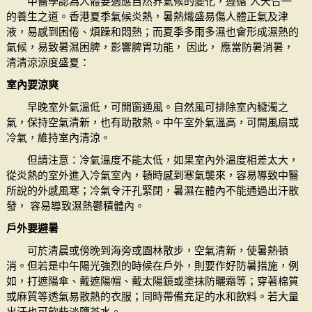
中醫學認為人體要適應自然界氣候的變化，遵循“人天合一”
的養生之道。香港夏季氣候炎熱，暑熱熾盛易傷人體正氣及津
液，易感到困倦、煩躁和悶熱；而夏季多雨多濕也會形成濕熱的
氣候，易致暑濕困脾，影響脾胃功能， 因此， 應當防暑消暑，
清清涼涼度盛夏：
室內要涼爽
早晚室外氣溫低，可開窗通風。自然風可排除室內穢濁之
氣，保持空氣清新，也有助散熱。中午室外氣溫高，可開風扇或
冷氣，維持室內清涼。
但請注意：冷氣溫度不能太低，如果室內外溫度相差太大，
從炎熱的室外進入冷氣室內，頓時感到寒氣襲來，容易導致中醫
所說的外感風寒；冷氣令汗孔緊閉，暑濕在體內不能通過出汗散
發， 容易導致濕熱鬱積體內。
戶外要避暑
可於清晨或傍晚到海旁或園林散步，空氣清新，使暑熱頓
消。但若是中午陽光強烈的時候在戶外，則要作好防暑措施，例
如，打遮陽傘、戴遮陽帽、戴太陽鏡或塗抹防曬霜等；穿著棉質
或麻質等透氣易散熱的衣服；同時帶備充足的水和飲料。若大量
出汗也可飲些淡鹽茶水。