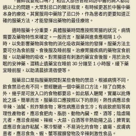
「醫師我要戒口嗎? 」相信大部份曾經到訪中醫的病人都問
過以上的問題。大眾對忌口的關注程度，有時候更甚於中醫中藥
本身的療效。其實服用中藥除了忌口外，作為患者的更要知道正
確的服藥方法，才能發揮出藥物的最佳療效。
適時服藥十分重要，具體服藥時間應按照胃腸的狀況，病情
需要及藥物特性來確定。一般而言，服藥與進食應相隔 1 小
時，以免影響藥物與食物的消化吸收與藥效的發揮。服藥方法主
要可分為食前服、食後服及睡前服。治療胃腸疾病的藥物宜食前
服，以助藥物的吸收。對胃腸道有刺激的藥宜食後服，用於治失
眠的安神藥、澀精止遺藥宜在睡前 30 分鐘至 1 小時服，緩下藥
宜睡前服，以助清晨排清宿便等。
服藥忌口是指服藥期間對某些食物的禁忌，根據病情不同，
飲食禁忌也有不同。曾經聽過一個中藥忌口方法，除了白開水
外，幾乎是可放入口的食物都要忌。如此駭人聽聞，實屬以訛傳
訛之誤。簡單而言，服藥忌口應按照以下的原則，熱性病應忌食
辛辣、油膩、煎炸類食物；寒性病應忌食生冷；有痰飲瘀阻等病
理性產物者，應忌食肥肉、脂肪、動物內臟、煙、酒等；陰虛陽
亢者，應忌食胡椒、辣椒、大蒜、白酒等辛熱助陽之品；脾胃氣
虛應忌食油炸粘膩、寒冷堅硬、不易消化的食物；瘡瘍、皮膚病
患者，應忌食魚、蝦、蟹等腥膻發物及辛辣刺激性食品。