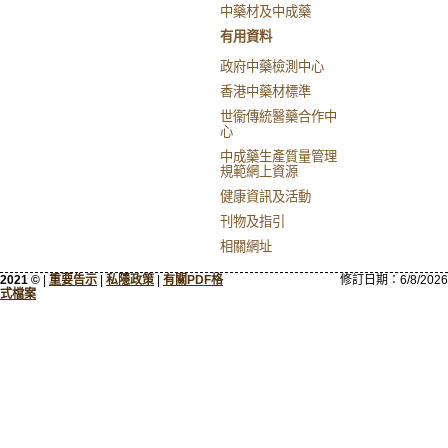
中藥材及中成藥
有用資料
政府中藥檢測中心
香港中藥材標準
世衞傳統醫藥合作中
心
中成藥生產質量管理
規範網上資源
健康資訊及活動
刊物及指引
相關網址
2021 ©
|
重要告示
|
私隱政策
|
有關PDF格
修訂日期：
6/8/2026
式檔案