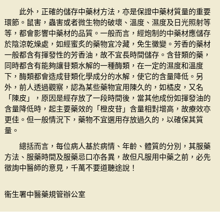
此外，正確的儲存中藥材方法，亦是保證中藥材質量的重要
環節。鼠害，蟲害或者微生物的破壞、溫度、濕度及日光照射等
等，都會影響中藥材的品質。一般而言，經炮制的中藥材應儲存
於陰涼乾燥處，如經蜜炙的藥物宜冷藏，免生黴變。芳香的藥材
一般都含有揮發性的芳香油，故不宜長時間儲存。含苷類的藥，
同時都含有能夠讓苷類水解的一種酶類，在一定的濕度和溫度
下，酶類都會造成苷類化學成分的水解，使它的含量降低。另
外，前人透過觀察，認為某些藥物宜用陳久的，如橘皮，又名
「陳皮」，原因是經存放了一段時間後，當其他成份如揮發油的
含量降低時，起主要藥效的「橙皮苷」含量相對增高，故療效亦
更佳。但一般情況下，藥物不宜選用存放過久的，以確保其質
量。
總括而言，每位病人基於病情、年齡、體質的分別，其服藥
方法、服藥時間及服藥忌口亦各異，故但凡服用中藥之前，必先
徵詢中醫師的意見，千萬不要道聽途說！
衞生署中醫藥規管辦公室