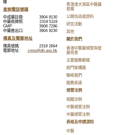
樓
粵港澳大灣區中醫藥
發展
查詢電話號碼
公開信函或資料
中成藥註冊:
3904 9130
中藥商牌照:
2319 5119
研究活動
GMP:
3908 7296
中藥進出口:
3904 9230
其他
傳真及電郵地址
關於我們
傳真號碼:
2319 2664
香港中醫藥規管與發
電郵地址:
cmro@dh.gov.hk
展背景
主要服務範疇
部門架構圖
聯絡我們
服務承諾
規管法例
相關法例
中醫規管法例
中藥規管法例
表格及申請須知
中醫