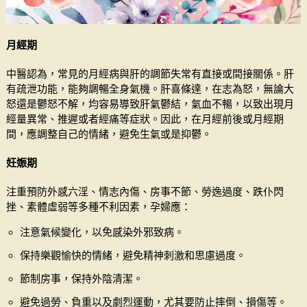
月經期
中醫認為，常見的月經病與肝的調節失常有直接或間接關係。肝
有疏泄功能，能夠調暢全身氣機。肝喜條達，在志為怒，無論大
怒還是鬱怒不解，均容易導致肝氣鬱結，氣血不暢，以致出現月
經量異常、推遲或者經痛等症狀。因此，在月經前後或月經期
間，應調整自己的情緒，避免生氣或是抑鬱。
妊娠期
注重預防外感六淫、情志內傷、房事不節、勞逸過度、跌仆閃
挫、素體虛弱等多種不利因素，孕婦應：
注意氣候變化，以免感染外邪致病。
保持樂觀愉快的情緒，避免精神刺激和思慮過度。
節制房事，保持外陰清潔。
避免過勞、負重以及劇烈運動，尤其要防止摔倒、損傷等。