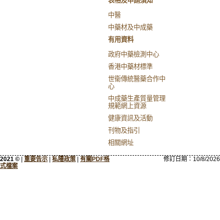
表格及申請須知
中醫
中藥材及中成藥
有用資料
政府中藥檢測中心
香港中藥材標準
世衞傳統醫藥合作中
心
中成藥生產質量管理
規範網上資源
健康資訊及活動
刊物及指引
相關網址
2021 ©
|
重要告示
|
私隱政策
|
有關PDF格
修訂日期：
10/8/2026
式檔案