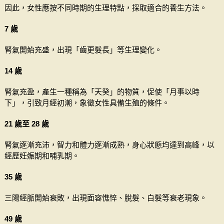
因此，女性應按不同時期的生理特點，採取適合的養生方法。
7 歲
腎氣開始充盛，出現「齒更髮長」等生理變化。
14 歲
腎氣充盈，產生一種稱為「天癸」的物質，促使「月事以時
下」，引致月經初潮，象徵女性具備生殖的條件。
21 歲至 28 歲
腎氣逐漸充沛，智力和體力逐漸成熟，身心狀態均達到高峰，以
經歷妊娠期和哺乳期。
35 歲
三陽經脈開始衰敗，出現面容憔悴、脫髮、白髮等衰老現象。
49 歲