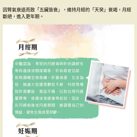
因腎氣衰退而致「五臟皆衰」，維持月經的「天癸」衰竭，月經
斷絕，進入更年期。