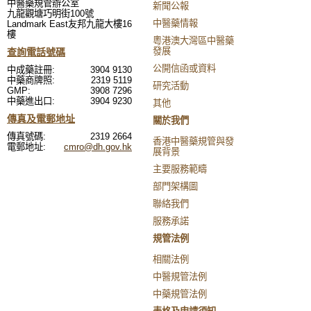
中醫藥規管辦公室
新聞公報
九龍觀塘巧明街100號
中醫藥情報
Landmark East友邦九龍大樓16
樓
粵港澳大灣區中醫藥
發展
查詢電話號碼
公開信函或資料
中成藥註冊:
3904 9130
中藥商牌照:
2319 5119
研究活動
GMP:
3908 7296
中藥進出口:
3904 9230
其他
傳真及電郵地址
關於我們
傳真號碼:
2319 2664
香港中醫藥規管與發
電郵地址:
cmro@dh.gov.hk
展背景
主要服務範疇
部門架構圖
聯絡我們
服務承諾
規管法例
相關法例
中醫規管法例
中藥規管法例