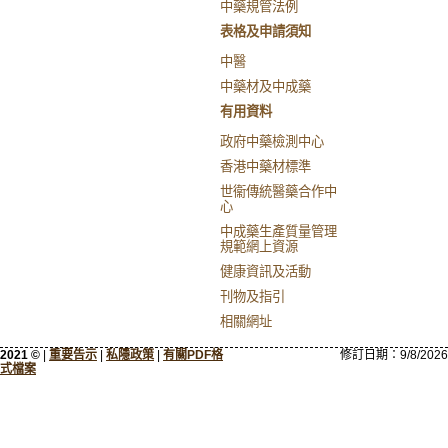
中藥規管法例
表格及申請須知
中醫
中藥材及中成藥
有用資料
政府中藥檢測中心
香港中藥材標準
世衞傳統醫藥合作中
心
中成藥生產質量管理
規範網上資源
健康資訊及活動
刊物及指引
相關網址
2021 ©
|
重要告示
|
私隱政策
|
有關PDF格
修訂日期：
9/8/2026
式檔案