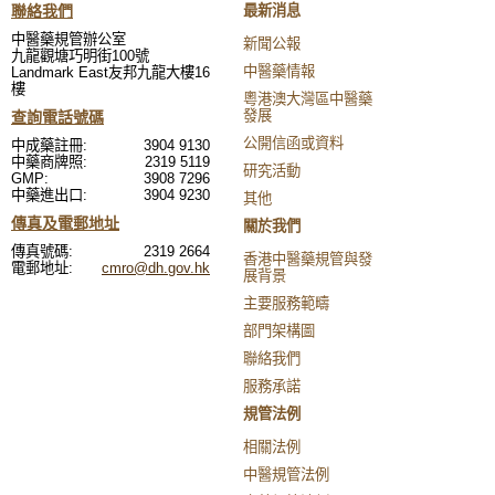
聯絡我們
最新消息
中醫藥規管辦公室
新聞公報
九龍觀塘巧明街100號
中醫藥情報
Landmark East友邦九龍大樓16
樓
粵港澳大灣區中醫藥
發展
查詢電話號碼
公開信函或資料
中成藥註冊:
3904 9130
中藥商牌照:
2319 5119
研究活動
GMP:
3908 7296
中藥進出口:
3904 9230
其他
傳真及電郵地址
關於我們
傳真號碼:
2319 2664
香港中醫藥規管與發
電郵地址:
cmro@dh.gov.hk
展背景
主要服務範疇
部門架構圖
聯絡我們
服務承諾
規管法例
相關法例
中醫規管法例